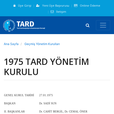
Üye Girişi
Yeni Üye Başvurusu
Online Ödeme
İletişim
Ana Sayfa
Geçmiş Yönetim Kurulları
1975 TARD YÖNETİM
KURULU
GENEL KURUL TARİHİ
27.01.1975
BAŞKAN
Dr. SADİ SUN
II. BAŞKANLAR
Dr. CAHİT BERGİL, Dr. CEMAL ÖNER