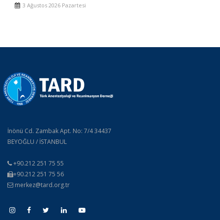
3 Ağustos 2026 Pazartesi
İnönü Cd. Zambak Apt. No: 7/4 34437
BEYOĞLU / İSTANBUL
+90.212 251 75 55
+90.212 251 75 56
merkez@tard.org.tr