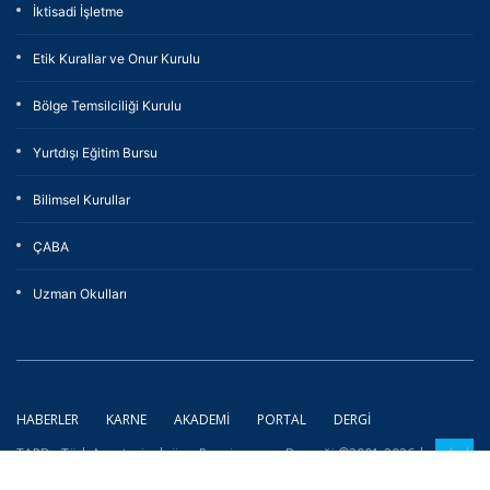
İktisadi İşletme
Etik Kurallar ve Onur Kurulu
Bölge Temsilciliği Kurulu
Yurtdışı Eğitim Bursu
Bilimsel Kurullar
ÇABA
Uzman Okulları
HABERLER
KARNE
AKADEMI
PORTAL
DERGI
TARD - Türk Anesteziyoloji ve Reanimasyon Derneği ©2001-2026 | coded
by
eXemedia