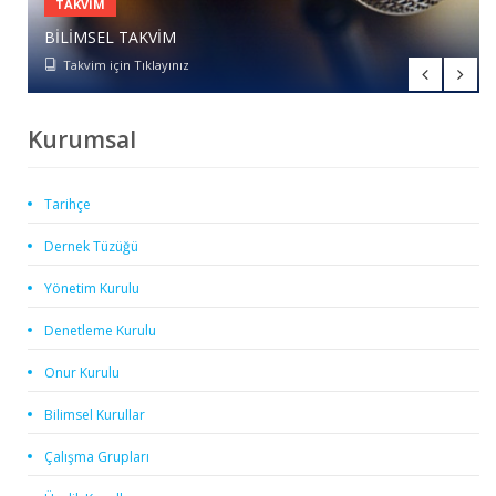
TAKVIM
BILIMSEL TAKVIM
ÜYELIK BAŞVURUSU
Takvim için Tıklayınız
Form için Tıklayınız
Kurumsal
Tarihçe
Dernek Tüzüğü
Yönetim Kurulu
Denetleme Kurulu
Onur Kurulu
Bilimsel Kurullar
Çalışma Grupları