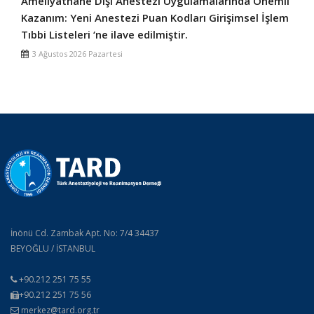
Ameliyathane Dışı Anestezi Uygulamalarında Önemli
Kazanım: Yeni Anestezi Puan Kodları Girişimsel İşlem
Tıbbi Listeleri ‘ne ilave edilmiştir.
3 Ağustos 2026 Pazartesi
İnönü Cd. Zambak Apt. No: 7/4 34437
BEYOĞLU / İSTANBUL
+90.212 251 75 55
+90.212 251 75 56
merkez@tard.org.tr