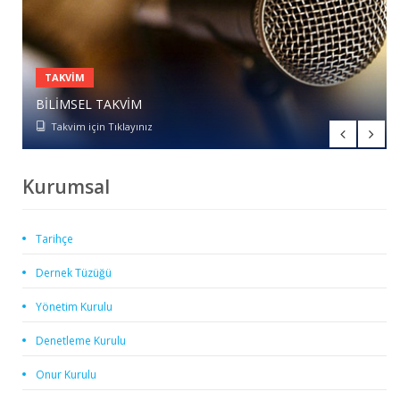
TAKVIM
BILIMSEL TAKVIM
ÜYELIK BAŞVURUSU
Takvim için Tıklayınız
Form için Tıklayınız
Kurumsal
Tarihçe
Dernek Tüzüğü
Yönetim Kurulu
Denetleme Kurulu
Onur Kurulu