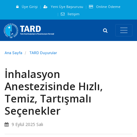
Üye Girişi
Yeni Üye Başvurusu
Online Ödeme
İletişim
Ana Sayfa
TARD Duyurular
İnhalasyon
Anestezisinde Hızlı,
Temiz, Tartışmalı
Seçenekler
9 Eylül 2025 Salı