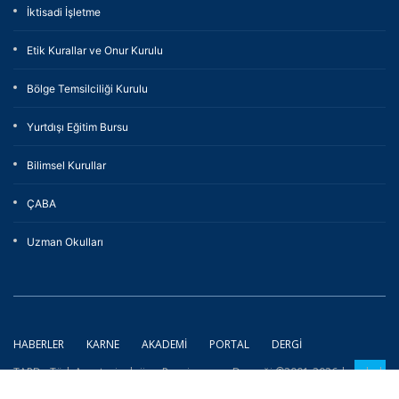
İktisadi İşletme
Etik Kurallar ve Onur Kurulu
Bölge Temsilciliği Kurulu
Yurtdışı Eğitim Bursu
Bilimsel Kurullar
ÇABA
Uzman Okulları
HABERLER
KARNE
AKADEMI
PORTAL
DERGI
TARD - Türk Anesteziyoloji ve Reanimasyon Derneği ©2001-2026 | coded
by
eXemedia