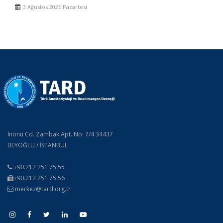
3 Ağustos 2026 Pazartesi
İnönü Cd. Zambak Apt. No: 7/4 34437
BEYOĞLU / İSTANBUL
+90.212 251 75 55
+90.212 251 75 56
merkez@tard.org.tr